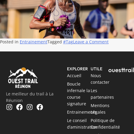
Posted in
Entrainement
Tagged
#Tag
Leave a Comment
ouesttra
EXPLORER
UTILE
Accueil
Nous
contacter
Boucle
infernale la
Les
Le meilleur du trail à La
course
partenaires
Réunion
signature
Mentions
Entrainements
Légales
Le conseil
Politique de
d’aministration
Confidentialité