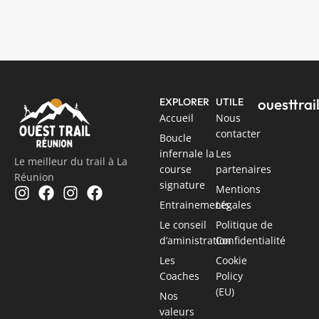
ouesttra
EXPLORER
UTILE
Accueil
Nous
contacter
Boucle
infernale la
Les
Le meilleur du trail à La
course
partenaires
Réunion
signature
Mentions
Entrainements
Légales
Le conseil
Politique de
d’aministration
Confidentialité
Les
Cookie
Coaches
Policy
(EU)
Nos
valeurs