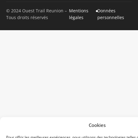
© 2024 Ouest Trail Reunion –
Mentions
●
Données
Tous droits réservés
légales
personnelles
Cookies
Pour offrir les meilleures expériences, nous utilisons des technologies telles